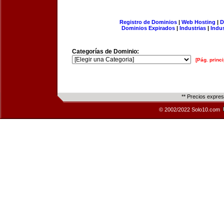
Registro de Dominios
|
Web Hosting
|
D
Dominios Expirados
|
Industrias
|
Indu
Categorías de Dominio:
[Pág. princi
** Precios expre
© 2002/2022 Solo10.com