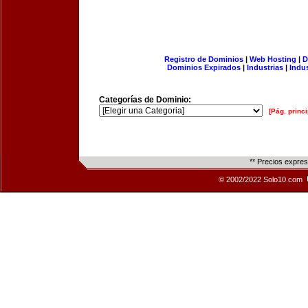
Registro de Dominios
|
Web Hosting
|
D
Dominios Expirados
|
Industrias
|
Indu
Categorías de Dominio:
[Pág. princi
** Precios expre
© 2002/2022 Solo10.com