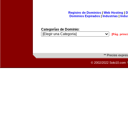
Registro de Dominios
|
Web Hosting
|
D
Dominios Expirados
|
Industrias
|
Indu
Categorías de Dominio:
[Pág. princi
** Precios expre
© 2002/2022 Solo10.com