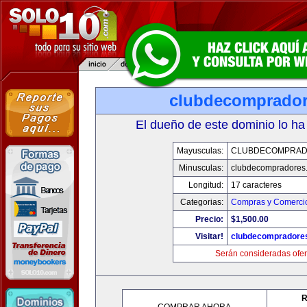
clubdecomprado
El dueño de este dominio lo ha
Mayusculas:
CLUBDECOMPRAD
Minusculas:
clubdecompradores
Longitud:
17 caracteres
Categorias:
Compras y Comercio
Precio:
$1,500.00
Visitar!
clubdecompradore
Serán consideradas ofer
R