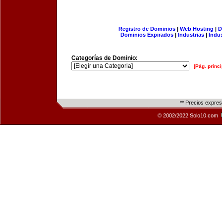
Registro de Dominios
|
Web Hosting
|
D
Dominios Expirados
|
Industrias
|
Indu
Categorías de Dominio:
[Pág. princi
** Precios expre
© 2002/2022 Solo10.com