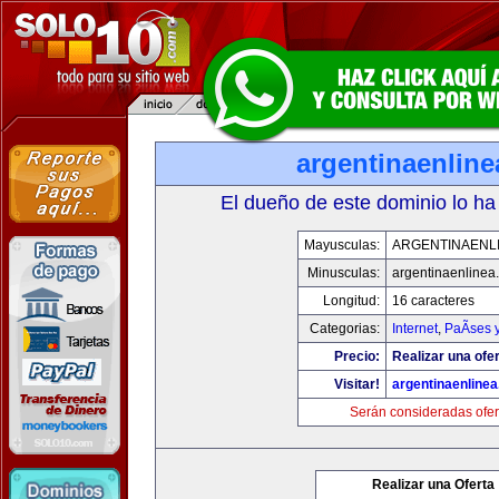
argentinaenlin
El dueño de este dominio lo ha
Mayusculas:
ARGENTINAENL
Minusculas:
argentinaenlinea
Longitud:
16 caracteres
Categorias:
Internet
,
PaÃ­ses 
Precio:
Realizar una ofer
Visitar!
argentinaenline
Serán consideradas ofer
Realizar una Oferta