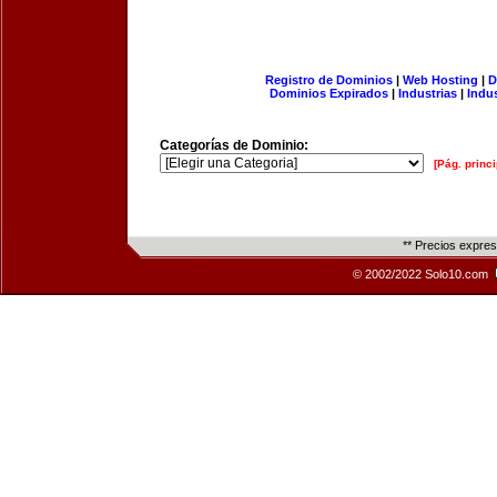
Registro de Dominios
|
Web Hosting
|
D
Dominios Expirados
|
Industrias
|
Indu
Categorías de Dominio:
[Pág. princi
** Precios expre
© 2002/2022 Solo10.com