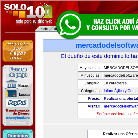
mercadodelsoftw
El dueño de este dominio lo ha
Mayusculas:
MERCADODELSOF
Minusculas:
mercadodelsoftwar
Longitud:
18 caracteres
Categorias:
InformÃ¡tica y Comp
Precio:
Realizar una oferta
Visitar!
mercadodelsoftwa
Serán consideradas ofer
Realizar una Oferta