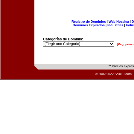
Registro de Dominios
|
Web Hosting
|
D
Dominios Expirados
|
Industrias
|
Indu
Categorías de Dominio:
[Pág. princi
** Precios expre
© 2002/2022 Solo10.com