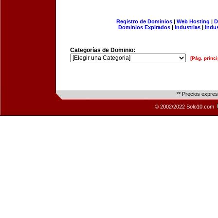
Registro de Dominios
|
Web Hosting
|
D
Dominios Expirados
|
Industrias
|
Indu
Categorías de Dominio:
[Pág. princi
** Precios expre
© 2002/2022 Solo10.com