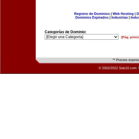
Registro de Dominios
|
Web Hosting
|
D
Dominios Expirados
|
Industrias
|
Indu
Categorías de Dominio:
[Pág. princi
** Precios expre
© 2002/2022 Solo10.com