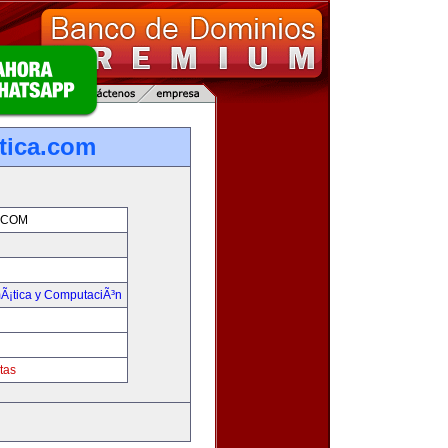
tica.com
.COM
mÃ¡tica y ComputaciÃ³n
tas