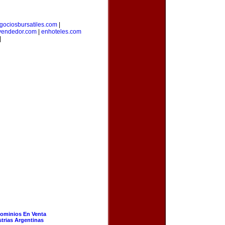
gociosbursatiles.com
|
vendedor.com
|
enhoteles.com
|
ominios En Venta
strias Argentinas