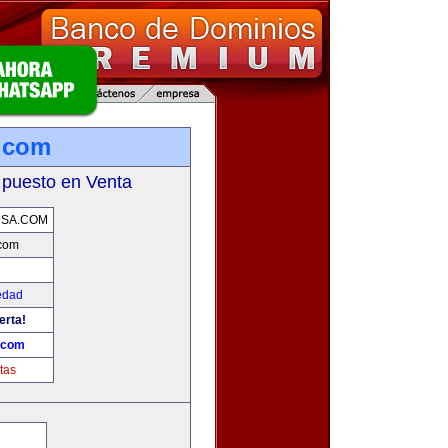
.com
 puesto en Venta
USA.COM
com
edad
erta!
.com
tas