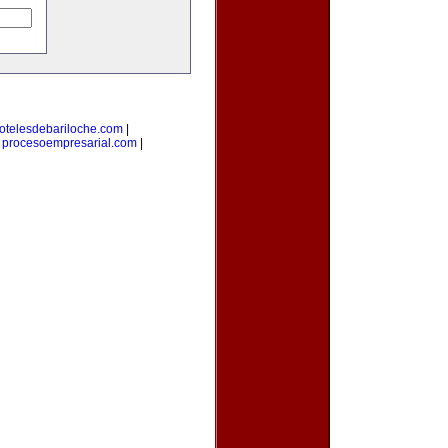
otelesdebariloche.com
|
|
procesoempresarial.com
|