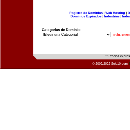
Registro de Dominios
|
Web Hosting
|
D
Dominios Expirados
|
Industrias
|
Indu
Categorías de Dominio:
[Pág. princi
** Precios expre
© 2002/2022 Solo10.com