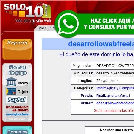
desarrollowebfree
El dueño de este dominio lo ha
Mayusculas:
DESARROLLOWEBFR
Minusculas:
desarrollowebfreelanc
Longitud:
22 caracteres
Categorias:
InformÃ¡tica y Computa
Precio:
Realizar una oferta!
Visitar!
desarrollowebfreelan
Serán consideradas ofer
Realizar una Oferta