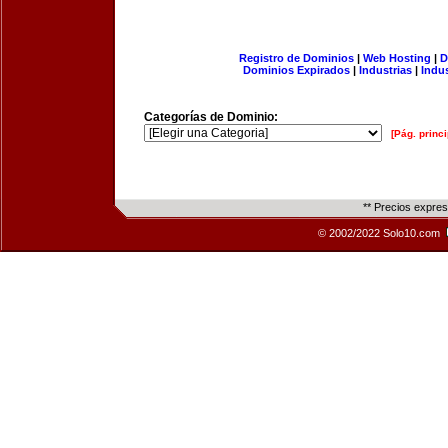
Registro de Dominios
|
Web Hosting
|
D
Dominios Expirados
|
Industrias
|
Indu
Categorías de Dominio:
[Pág. princi
** Precios expre
© 2002/2022 Solo10.com