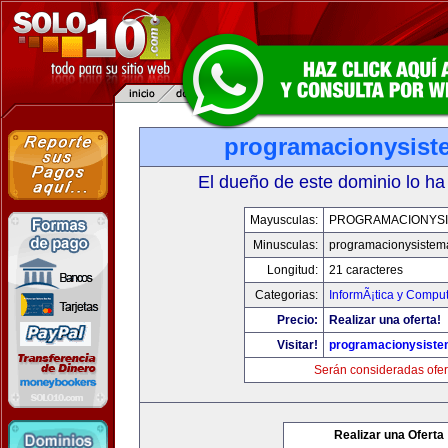
programacionysis
El dueño de este dominio lo ha
Mayusculas:
PROGRAMACIONYS
Minusculas:
programacionysistem
Longitud:
21 caracteres
Categorias:
InformÃ¡tica y Compu
Precio:
Realizar una oferta!
Visitar!
programacionysist
Serán consideradas ofer
Realizar una Oferta