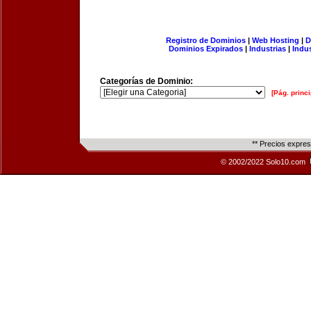
Registro de Dominios
|
Web Hosting
|
D
Dominios Expirados
|
Industrias
|
Indu
Categorías de Dominio:
[Pág. princi
** Precios expre
© 2002/2022 Solo10.com