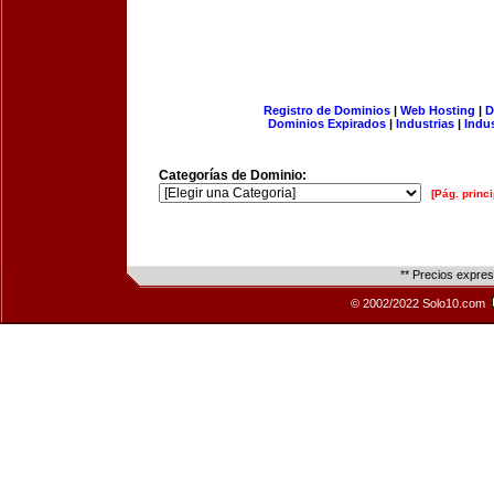
Registro de Dominios
|
Web Hosting
|
D
Dominios Expirados
|
Industrias
|
Indu
Categorías de Dominio:
[Pág. princi
** Precios expre
© 2002/2022 Solo10.com