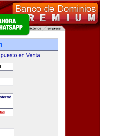
m
 puesto en Venta
M
oferta!
tas