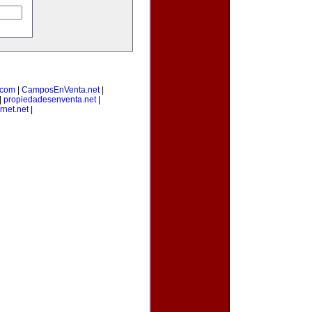
s.com
|
CamposEnVenta.net
|
|
propiedadesenventa.net
|
rnet.net
|