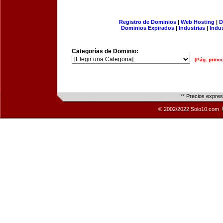
Registro de Dominios
|
Web Hosting
|
D
Dominios Expirados
|
Industrias
|
Indu
Categorías de Dominio:
[Pág. princi
** Precios expre
© 2002/2022 Solo10.com