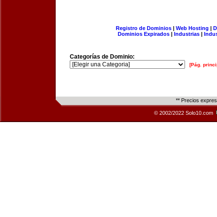
Registro de Dominios
|
Web Hosting
|
D
Dominios Expirados
|
Industrias
|
Indu
Categorías de Dominio:
[Pág. princi
** Precios expre
© 2002/2022 Solo10.com