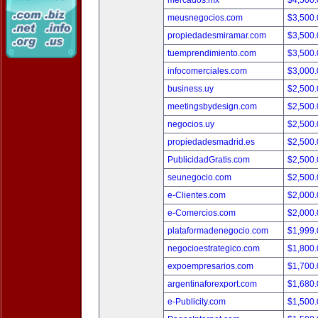
mercados.mx
$4,500
meusnegocios.com
$3,500
propiedadesmiramar.com
$3,500
tuemprendimiento.com
$3,500
infocomerciales.com
$3,000
business.uy
$2,500
meetingsbydesign.com
$2,500
negocios.uy
$2,500
propiedadesmadrid.es
$2,500
PublicidadGratis.com
$2,500
seunegocio.com
$2,500
e-Clientes.com
$2,000
e-Comercios.com
$2,000
plataformadenegocio.com
$1,999
negocioestrategico.com
$1,800
expoempresarios.com
$1,700
argentinaforexport.com
$1,680
e-Publicity.com
$1,500