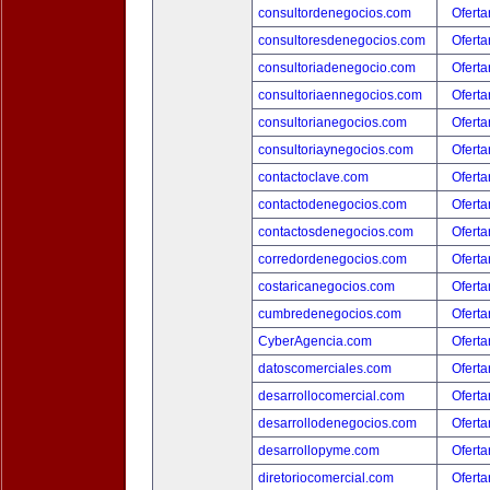
consultordenegocios.com
Oferta
consultoresdenegocios.com
Oferta
consultoriadenegocio.com
Oferta
consultoriaennegocios.com
Oferta
consultorianegocios.com
Oferta
consultoriaynegocios.com
Oferta
contactoclave.com
Oferta
contactodenegocios.com
Oferta
contactosdenegocios.com
Oferta
corredordenegocios.com
Oferta
costaricanegocios.com
Oferta
cumbredenegocios.com
Oferta
CyberAgencia.com
Oferta
datoscomerciales.com
Oferta
desarrollocomercial.com
Oferta
desarrollodenegocios.com
Oferta
desarrollopyme.com
Oferta
diretoriocomercial.com
Oferta