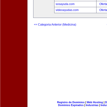
sosayuda.com
Ofert
videoayudas.com
Ofert
<< Categoria Anterior (Medicina)
Registro de Dominios
|
Web Hosting
|
D
Dominios Expirados
|
Industrias
|
Indu