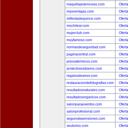
maquillajedenovias.com
Ofert
masventajas.com
Ofert
mifiestadequince.com
Ofert
mochilear.com
Ofert
mujerclub.com
Ofert
muyfamoso.com
Ofert
normasdeseguridad.com
Ofert
paginacentral.com
Ofert
pisosatermicos.com
Ofert
protectoresdiarios.com
Ofert
regalosdeamor.com
Ofert
restauraciondefotografias.com
Ofert
resultadosnaturales.com
Ofert
resultadosorganicos.com
Ofert
salonparaeventos.com
Ofert
salonprofesional.com
Ofert
segurodepensiones.com
Ofert
seubolso.com
Ofert