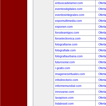
enbuscadelamor.com
Ofert
eventosdigitales.com
Ofert
eventosintegrales.com
Ofert
expomultimedia.com
Ofert
exponen.com
Ofert
forodeamigos.com
Ofert
foroelectronica.com
Ofert
fotografiarse.com
Ofert
fotografiate.com
Ofert
fotografiaurbana.com
Ofert
futurosolar.com
Ofert
i-gratis.com
Ofert
imagenesvirtuales.com
Ofert
infodirectorio.com
Ofert
informemundial.com
Ofert
innovarse.com
Ofert
lavapisos.com
Ofert
listabrasil.com
Ofert