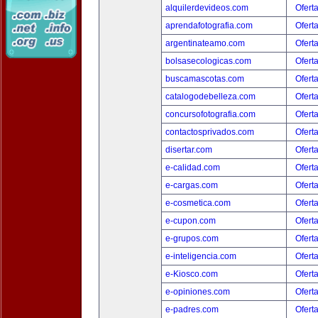
alquilerdevideos.com
Ofert
aprendafotografia.com
Ofert
argentinateamo.com
Ofert
bolsasecologicas.com
Ofert
buscamascotas.com
Ofert
catalogodebelleza.com
Ofert
concursofotografia.com
Ofert
contactosprivados.com
Ofert
disertar.com
Ofert
e-calidad.com
Ofert
e-cargas.com
Ofert
e-cosmetica.com
Ofert
e-cupon.com
Ofert
e-grupos.com
Ofert
e-inteligencia.com
Ofert
e-Kiosco.com
Ofert
e-opiniones.com
Ofert
e-padres.com
Ofert